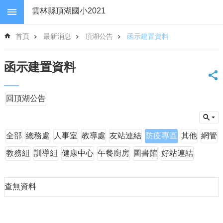
跳到主要內容區塊
雲林縣頂湖國小2021
進
首頁
最新消息
頂湖公告
函示建置資料
階
搜
尋
函示建置資料
回
首
回頂湖公告
頁
網
站
導
全部
總務處
人事室
教導處
友站連結
防疫專區
其他
網管
覽
教務組
訓導組
健康中心
午餐廚房
圖書館
好站連結
雲
林
縣
查無資料
政
府
教
育