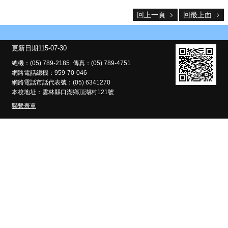
處
回上一頁
回最上面
縣
網
中
更新日期
115-07-30
心
總機：(05) 789-2185 傳真：(05) 789-4751
頂
網路電話總機：959-70-046
湖
網路電話市話代表號：(05) 6341270
學
本校地址：雲林縣口湖鄉頂湖村121號
務
聯繫表單
系
統
最
新
消
息
課
程
計
畫