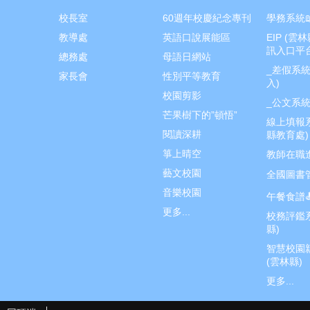
校長室
60週年校慶紀念專刊
學務系統
教導處
英語口說展能區
EIP (雲
訊入口平台
總務處
母語日網站
_差假系統
家長會
性別平等教育
入)
校園剪影
_公文系
芒果樹下的”頓悟”
線上填報
閱讀深耕
縣教育處)
箏上晴空
教師在職進
藝文校園
全國圖書
音樂校園
午餐食譜
更多...
校務評鑑
縣)
智慧校園
(雲林縣)
更多...