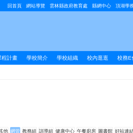
回首頁
網站導覽
雲林縣政府教育處
縣網中心
頂湖學
課程計畫
學校簡介
學校組織
校內逛逛
校務E
其他
網管
教務組
訓導組
健康中心
午餐廚房
圖書館
好站連