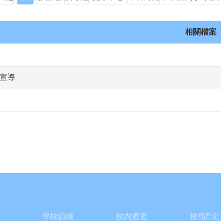
題
相關檔案
園宣導
學校組織
校內逛逛
校務E化