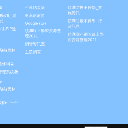

☞連結頁籤
頂湖防疫不停學_實
施資訊
林縣政府-資
✵連結總覽
)
頂湖防疫不停學_行
Google (tw)
政訊息
(由EIP進
頂湖線上學習資源整
頂湖國小網管線上學
理2021
習資源整理2021
統
網管資訊區
系統(雲林
主題網頁
修網🔮
管理系統📚

系統(雲林
親師生平台