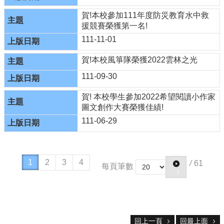
政
策
賀!本校參加111年度防災教育水中救
援競賽榮獲第一名!
↑
回
111-11-01
頂
端
賀!本校風箏隊榮獲2022雲林之光
111-09-30
賀! 本校學生參加2022希望閱讀小作家
圖文創作大賽榮獲佳績!
111-06-29
1
2
3
4
/
61
每頁筆數
回上一頁
回最上面