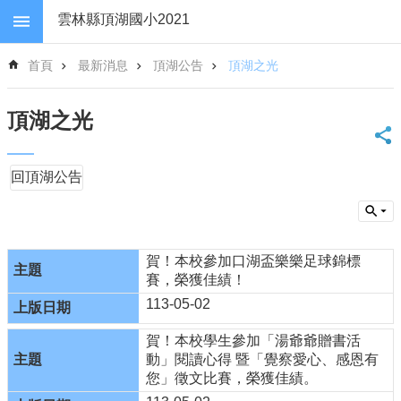
跳到主要內容區塊
雲林縣頂湖國小2021
進
首頁
最新消息
頂湖公告
頂湖之光
階
搜
尋
頂湖之光
回
首
回頂湖公告
頁
網
站
導
覽
賀！本校參加口湖盃樂樂足球錦標
賽，榮獲佳績！
雲
林
113-05-02
縣
政
賀！本校學生參加「湯爺爺贈書活
府
動」閱讀心得 暨「覺察愛心、感恩有
教
您」徵文比賽，榮獲佳績。
育