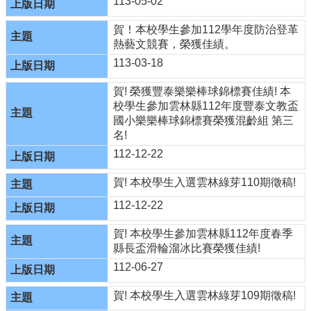
113-05-02
處
賀！本校學生參加112學年度防治登革
縣
熱藝文競賽，榮獲佳績。
網
中
113-03-18
心
賀! 榮獲豐泰樂樂棒球錦標賽佳績! 本
頂
校學生參加雲林縣112年度豐泰文教盃
湖
國小樂樂棒球錦標賽榮獲混齡組 第三
學
名!
務
系
112-12-22
統
賀! 本校學生入選雲林綠芽110期徵稿!
最
112-12-22
新
消
賀! 本校學生參加雲林縣112年度春季
息
縣長盃滑輪溜冰比賽榮獲佳績!
課
112-06-27
程
計
賀! 本校學生入選雲林綠芽109期徵稿!
畫