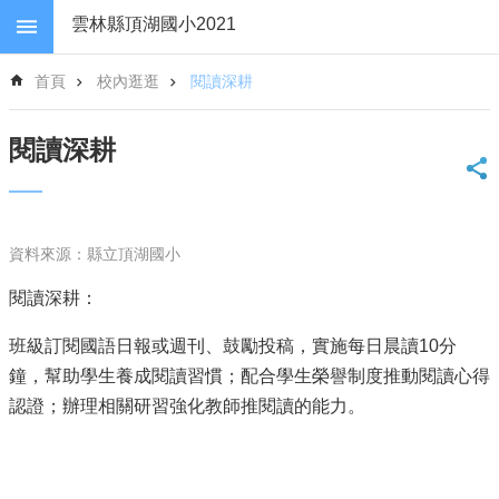
跳到主要內容區塊
雲林縣頂湖國小2021
進
首頁
校內逛逛
閱讀深耕
階
搜
尋
閱讀深耕
回
首
頁
網
資料來源：縣立頂湖國小
站
閱讀深耕：
導
覽
班級訂閱國語日報或週刊、鼓勵投稿，實施每日晨讀10分
雲
鐘，幫助學生養成閱讀習慣；配合學生榮譽制度推動閱讀心得
林
縣
認證；辦理相關研習強化教師推閱讀的能力。
政
府
教
育